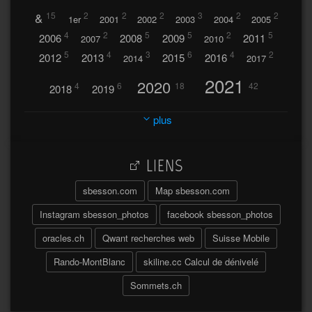
&
15
2
2
2
3
2
2
1er
2001
2002
2003
2004
2005
4
2
5
5
2
5
2006
2008
2009
2011
2007
2010
5
4
3
6
4
2
2012
2013
2015
2016
2014
2017
2021
2020
4
6
18
42
2018
2019
2023
2024
2022
plus
30
32
37
2025
2026
44
27
5
7
A
LIENS
A travers l'hublot
17
3
Abländschen
Açores
sbesson.com
Map sbesson.com
Açores 2004
Instagram sbesson_photos
facebook sbesson_photos
64
2
Adelboden
oracles.ch
Qwant recherches web
Suisse Mobile
6
Adonis
Rando-MontBlanc
skiline.cc Calcul de dénivelé
Afrique du Sud 2019
103
Sommets.ch
2
2
Aiguilles
Aiguilles de Baulmes
Agadir
Água