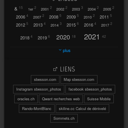
&
15
2
2
2
3
2
2
1er
2001
2002
2003
2004
2005
4
2
5
5
2
5
2006
2008
2009
2011
2007
2010
5
4
3
6
4
2
2012
2013
2015
2016
2014
2017
2021
2020
4
6
18
42
2018
2019
2023
2024
2022
plus
30
32
37
2025
2026
44
27
5
7
A
LIENS
A travers l'hublot
17
3
Abländschen
Açores
sbesson.com
Map sbesson.com
Açores 2004
Instagram sbesson_photos
facebook sbesson_photos
64
2
Adelboden
oracles.ch
Qwant recherches web
Suisse Mobile
6
Adonis
Rando-MontBlanc
skiline.cc Calcul de dénivelé
Afrique du Sud 2019
103
Sommets.ch
2
2