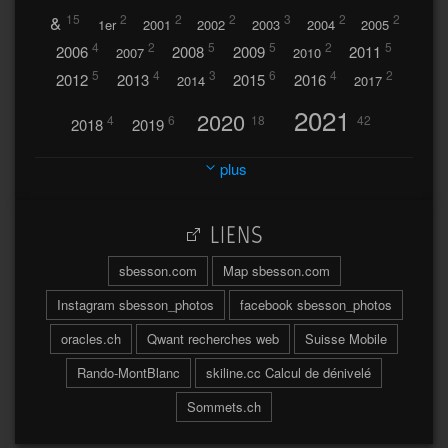
&
15
2
2
2
3
2
2
1er
2001
2002
2003
2004
2005
4
2
5
5
2
5
2006
2008
2009
2011
2007
2010
5
4
3
6
4
2
2012
2013
2015
2016
2014
2017
2021
2020
4
6
18
42
2018
2019
2023
2024
2022
plus
30
32
37
2025
2026
44
27
5
7
A
LIENS
A travers l'hublot
17
3
Abländschen
Açores
sbesson.com
Map sbesson.com
Açores 2004
Instagram sbesson_photos
facebook sbesson_photos
64
2
Adelboden
oracles.ch
Qwant recherches web
Suisse Mobile
6
Adonis
Rando-MontBlanc
skiline.cc Calcul de dénivelé
Afrique du Sud 2019
103
Sommets.ch
2
2
Aiguilles
Aiguilles de Baulmes
Agadir
Água