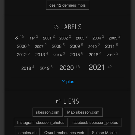
ces 12 derniers mois
LABELS
&
15
2
2
2
3
2
2
1er
2001
2002
2003
2004
2005
4
2
5
5
2
5
2006
2008
2009
2011
2007
2010
5
4
3
6
4
2
2012
2013
2015
2016
2014
2017
2021
2020
4
6
18
42
2018
2019
2023
2024
2022
plus
30
32
37
2025
2026
44
27
5
7
A
LIENS
A travers l'hublot
17
3
Abländschen
Açores
sbesson.com
Map sbesson.com
Açores 2004
Instagram sbesson_photos
facebook sbesson_photos
64
2
Adelboden
oracles.ch
Qwant recherches web
Suisse Mobile