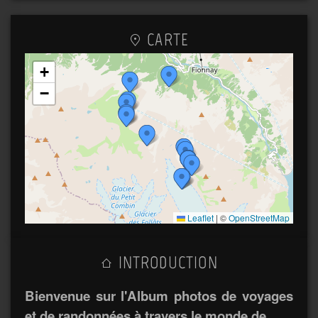
CARTE
+
−
Leaflet
|
©
OpenStreetMap
INTRODUCTION
Bienvenue sur l'Album photos de voyages
et de randonnées à travers le monde de