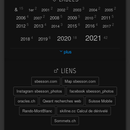
&
15
2
2
2
3
2
2
1er
2001
2002
2003
2004
2005
4
2
5
5
2
5
2006
2008
2009
2011
2007
2010
5
4
3
6
4
2
2012
2013
2015
2016
2014
2017
2021
2020
4
6
18
42
2018
2019
2023
2024
2022
plus
30
32
37
2025
2026
44
27
5
7
A
LIENS
A travers l'hublot
17
3
Abländschen
Açores
sbesson.com
Map sbesson.com
Açores 2004
Instagram sbesson_photos
facebook sbesson_photos
64
2
Adelboden
oracles.ch
Qwant recherches web
Suisse Mobile
6
Adonis
Rando-MontBlanc
skiline.cc Calcul de dénivelé
Afrique du Sud 2019
103
Sommets.ch
2
2