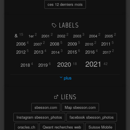
ces 12 derniers mois
LABELS
&
15
2
2
2
3
2
2
1er
2001
2002
2003
2004
2005
4
2
5
5
2
5
2006
2008
2009
2011
2007
2010
5
4
3
6
4
2
2012
2013
2015
2016
2014
2017
2021
2020
4
6
18
42
2018
2019
2023
2024
2022
plus
30
32
37
2025
2026
44
27
5
7
A
LIENS
A travers l'hublot
17
3
Abländschen
Açores
sbesson.com
Map sbesson.com
Açores 2004
Instagram sbesson_photos
facebook sbesson_photos
64
2
Adelboden
oracles.ch
Qwant recherches web
Suisse Mobile