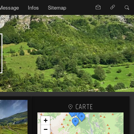
Message
Infos
Sitemap
CARTE
+
−