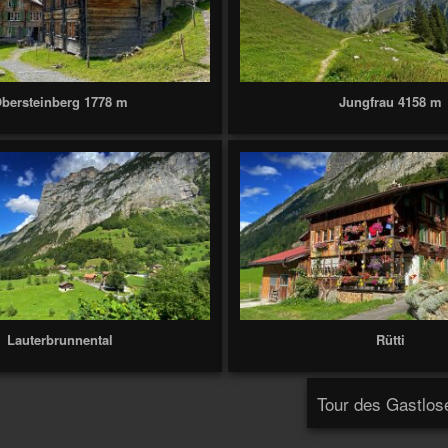
bersteinberg 1778 m
Jungfrau 4158 m
Lauterbrunnental
Rütti
Tour des Gastlos