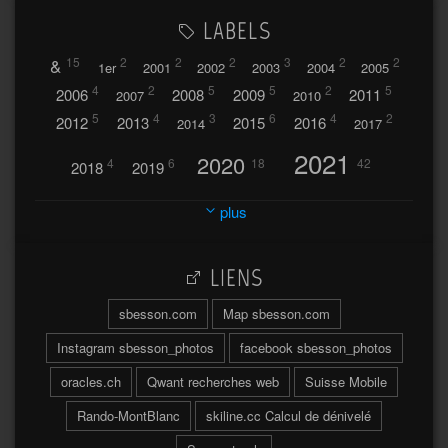
LABELS
&
15
2
2
2
3
2
2
1er
2001
2002
2003
2004
2005
4
2
5
5
2
5
2006
2008
2009
2011
2007
2010
5
4
3
6
4
2
2012
2013
2015
2016
2014
2017
2021
2020
4
6
18
42
2018
2019
2023
2024
2022
plus
30
32
37
2025
2026
44
27
5
7
A
LIENS
A travers l'hublot
17
3
Abländschen
Açores
sbesson.com
Map sbesson.com
Açores 2004
Instagram sbesson_photos
facebook sbesson_photos
64
2
Adelboden
oracles.ch
Qwant recherches web
Suisse Mobile
6
Adonis
Rando-MontBlanc
skiline.cc Calcul de dénivelé
Afrique du Sud 2019
103