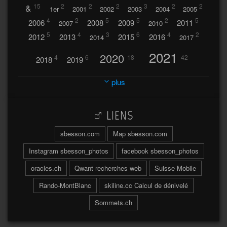
&
15
2
2
2
3
2
2
1er
2001
2002
2003
2004
2005
4
2
5
5
2
5
2006
2008
2009
2011
2007
2010
5
4
3
6
4
2
2012
2013
2015
2016
2014
2017
2021
2020
4
6
18
42
2018
2019
2023
2024
2022
plus
30
32
37
2025
2026
44
27
5
7
A
LIENS
A travers l'hublot
17
3
Abländschen
Açores
sbesson.com
Map sbesson.com
Açores 2004
Instagram sbesson_photos
facebook sbesson_photos
64
2
Adelboden
oracles.ch
Qwant recherches web
Suisse Mobile
6
Adonis
Rando-MontBlanc
skiline.cc Calcul de dénivelé
Afrique du Sud 2019
103
Sommets.ch
2
2
Aiguilles
Aiguilles de Baulmes
Agadir
Água