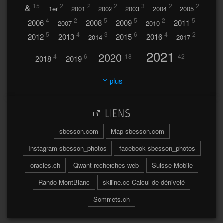
&
15
2
2
2
3
2
2
1er
2001
2002
2003
2004
2005
4
2
5
5
2
5
2006
2008
2009
2011
2007
2010
5
4
3
6
4
2
2012
2013
2015
2016
2014
2017
2021
2020
4
6
18
42
2018
2019
2023
2024
2022
plus
30
32
37
2025
2026
44
27
5
7
A
LIENS
A travers l'hublot
17
3
Abländschen
Açores
sbesson.com
Map sbesson.com
Açores 2004
Instagram sbesson_photos
facebook sbesson_photos
64
2
Adelboden
oracles.ch
Qwant recherches web
Suisse Mobile
6
Adonis
Rando-MontBlanc
skiline.cc Calcul de dénivelé
Afrique du Sud 2019
103
Sommets.ch
2
2
Aiguilles
Aiguilles de Baulmes
Agadir
Água