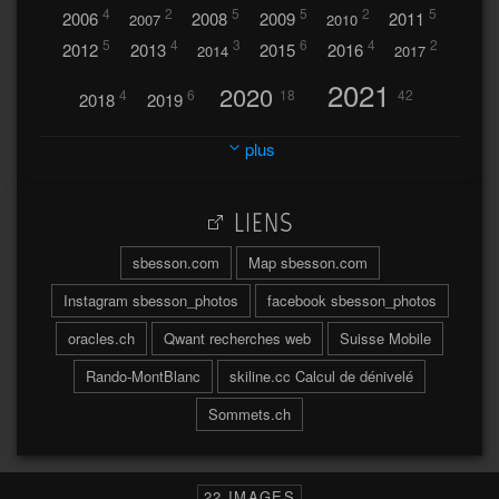
4
2
5
5
2
5
2006
2008
2009
2011
2007
2010
5
4
3
6
4
2
2012
2013
2015
2016
2014
2017
2021
2020
4
6
18
42
2018
2019
2023
2024
2022
plus
30
32
37
2025
2026
44
27
5
7
A
LIENS
A travers l'hublot
17
3
Abländschen
Açores
sbesson.com
Map sbesson.com
Açores 2004
Instagram sbesson_photos
facebook sbesson_photos
64
2
Adelboden
oracles.ch
Qwant recherches web
Suisse Mobile
6
Adonis
Rando-MontBlanc
skiline.cc Calcul de dénivelé
Afrique du Sud 2019
103
Sommets.ch
2
2
Aiguilles
Aiguilles de Baulmes
Agadir
Água
Albrunpass
2
26
Albert
22 IMAGES
Ainokura
Aires
Ait
Al