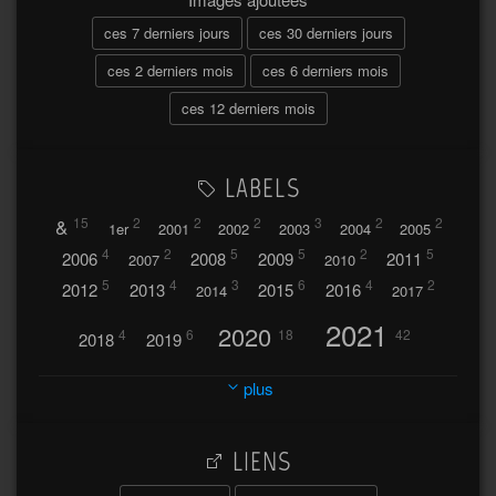
ces 7 derniers jours
ces 30 derniers jours
ces 2 derniers mois
ces 6 derniers mois
ces 12 derniers mois
LABELS
&
15
2
2
2
3
2
2
1er
2001
2002
2003
2004
2005
4
2
5
5
2
5
2006
2008
2009
2011
2007
2010
5
4
3
6
4
2
2012
2013
2015
2016
2014
2017
2021
2020
4
6
18
42
2018
2019
2023
2024
2022
plus
30
32
37
2025
2026
44
27
5
7
A
LIENS
A travers l'hublot
17
3