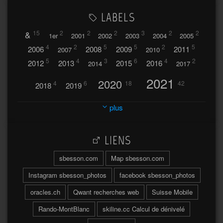
LABELS
&
15
2
2
2
3
2
2
1er
2001
2002
2003
2004
2005
4
2
5
5
2
5
2006
2008
2009
2011
2007
2010
5
4
3
6
4
2
2012
2013
2015
2016
2014
2017
2021
2020
4
6
18
42
2018
2019
2023
2024
2022
plus
30
32
37
2025
2026
44
27
5
7
A
LIENS
A travers l'hublot
17
3
Abländschen
Açores
sbesson.com
Map sbesson.com
Açores 2004
Instagram sbesson_photos
facebook sbesson_photos
64
2
Adelboden
oracles.ch
Qwant recherches web
Suisse Mobile
6
Adonis
Rando-MontBlanc
skiline.cc Calcul de dénivelé
Afrique du Sud 2019