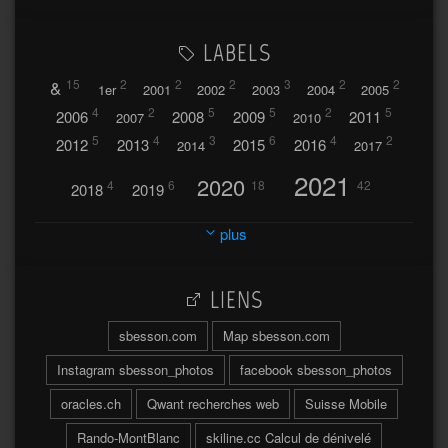
LABELS
&
15
2
2
2
3
2
2
1er
2001
2002
2003
2004
2005
4
2
5
5
2
5
2006
2008
2009
2011
2007
2010
5
4
3
6
4
2
2012
2013
2015
2016
2014
2017
2021
2020
4
6
18
42
2018
2019
2023
2024
2022
plus
30
32
37
2025
2026
44
27
5
7
A
LIENS
A travers l'hublot
17
3
Abländschen
Açores
sbesson.com
Map sbesson.com
Açores 2004
Instagram sbesson_photos
facebook sbesson_photos
64
2
Adelboden
oracles.ch
Qwant recherches web
Suisse Mobile
6
Adonis
Rando-MontBlanc
skiline.cc Calcul de dénivelé