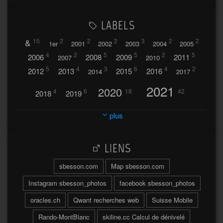
LABELS
&
15
2
2
2
3
2
2
1er
2001
2002
2003
2004
2005
4
2
5
5
2
5
2006
2008
2009
2011
2007
2010
5
4
3
6
4
2
2012
2013
2015
2016
2014
2017
2021
2020
4
6
18
42
2018
2019
2023
2024
2022
plus
30
32
37
2025
2026
44
27
5
7
A
LIENS
A travers l'hublot
17
3
Abländschen
Açores
sbesson.com
Map sbesson.com
Açores 2004
Instagram sbesson_photos
facebook sbesson_photos
64
2
Adelboden
oracles.ch
Qwant recherches web
Suisse Mobile
6
Adonis
Rando-MontBlanc
skiline.cc Calcul de dénivelé