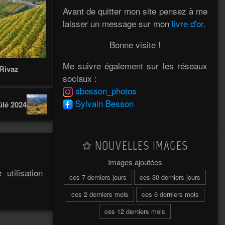
Avant de quitter mon site pensez à me
laisser un message sur mon
livre d'or
.
Bonne visite !
Me suivre également sur les réseaux
 Rivaz
sociaux :
sbesson_photos
Sylvain Besson
lé 2024
NOUVELLES IMAGES
Images ajoutées
utilisation
ces 7 derniers jours
ces 30 derniers jours
ces 2 derniers mois
ces 6 derniers mois
ces 12 derniers mois