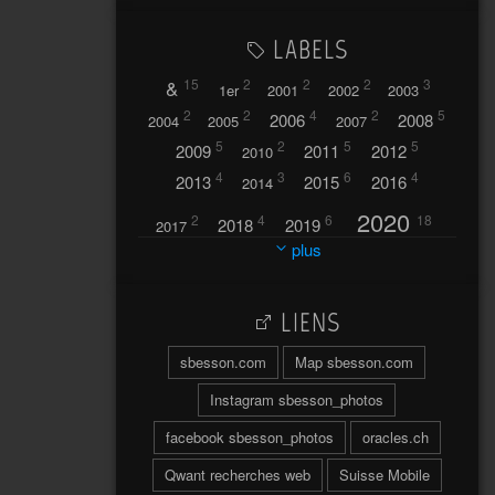
LABELS
&
15
2
2
2
3
1er
2001
2002
2003
2
2
4
2
5
2006
2008
2004
2005
2007
5
2
5
5
2009
2011
2012
2010
4
3
6
4
2013
2015
2016
2014
2020
2
4
6
18
2018
2019
2017
plus
2021
2022
42
30
LIENS
2023
2024
32
37
sbesson.com
Map sbesson.com
2025
2026
44
27
5
7
A
Instagram sbesson_photos
A travers l'hublot
17
facebook sbesson_photos
oracles.ch
3
Abländschen
Açores
Qwant recherches web
Suisse Mobile