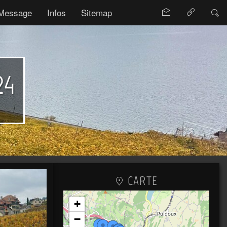
Message
Infos
Sitemap
24
CARTE
+
−