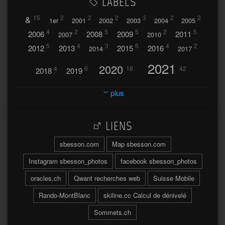
LABELS
&
15
2
2
2
3
2
2
1er
2001
2002
2003
2004
2005
4
2
5
5
2
5
2006
2008
2009
2011
2007
2010
5
4
3
6
4
2
2012
2013
2015
2016
2014
2017
2021
2020
4
6
18
42
2018
2019
2023
2024
2022
plus
30
32
37
2025
2026
44
27
5
7
A
LIENS
A travers l'hublot
17
3
Abländschen
Açores
sbesson.com
Map sbesson.com
Açores 2004
Instagram sbesson_photos
facebook sbesson_photos
64
2
Adelboden
oracles.ch
Qwant recherches web
Suisse Mobile
6
Adonis
Rando-MontBlanc
skiline.cc Calcul de dénivelé
Afrique du Sud 2019
103
Sommets.ch