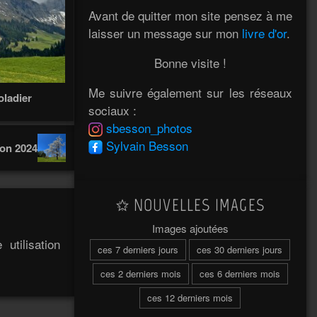
Avant de quitter mon site pensez à me
laisser un message sur mon
livre d'or
.
Bonne visite !
Me suivre également sur les réseaux
oladier
sociaux :
sbesson_photos
Sylvain Besson
ion 2024
NOUVELLES IMAGES
Images ajoutées
utilisation
ces 7 derniers jours
ces 30 derniers jours
ces 2 derniers mois
ces 6 derniers mois
ces 12 derniers mois