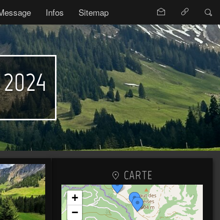
Message
Infos
Sitemap
r 2024
CARTE
+
−