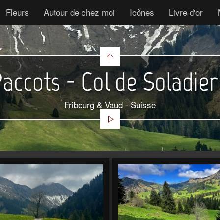
Fleurs
Autour de chez moi
Icônes
Livre d'or
accots - Col de Soladie
Fribourg & Vaud - Suisse