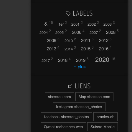
LABELS
&
15
2
2
2
3
1er
2001
2002
2003
2
2
4
2
5
2006
2008
2004
2005
2007
5
2
5
5
2009
2011
2012
2010
4
3
6
4
2013
2015
2016
2014
2020
2
4
6
18
2018
2019
2017
plus
2021
2022
42
30
LIENS
2023
2024
32
37
sbesson.com
Map sbesson.com
2025
2026
44
27
5
7
A
Instagram sbesson_photos
A travers l'hublot
17
facebook sbesson_photos
oracles.ch
3
Abländschen
Açores
Qwant recherches web
Suisse Mobile