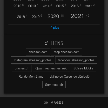
5
4
3
6
4
2
2012
2013
2015
2016
2014
2017
2021
2020
4
6
18
42
2018
2019
2023
2024
2022
plus
30
32
37
2025
2026
44
27
5
7
A
LIENS
A travers l'hublot
17
3
Abländschen
Açores
sbesson.com
Map sbesson.com
Açores 2004
Instagram sbesson_photos
facebook sbesson_photos
64
2
Adelboden
oracles.ch
Qwant recherches web
Suisse Mobile
6
Adonis
Rando-MontBlanc
skiline.cc Calcul de dénivelé
Afrique du Sud 2019
103
Sommets.ch
2
2
Aiguilles
Aiguilles de Baulmes
Agadir
Água
Albrunpass
2
26
Albert
30 IMAGES
Ainokura
Aires
Ait
Al