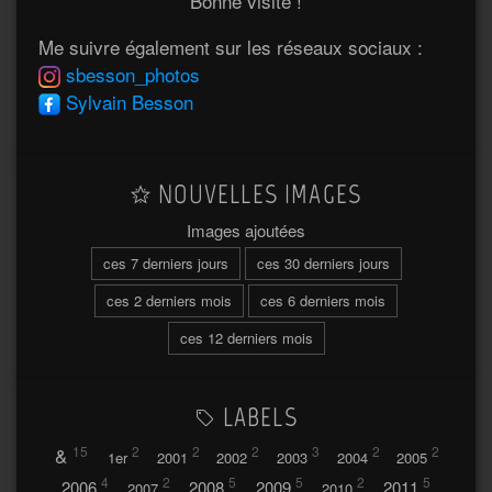
Bonne visite !
Me suivre également sur les réseaux sociaux :
sbesson_photos
Sylvain Besson
NOUVELLES IMAGES
Images ajoutées
ces 7 derniers jours
ces 30 derniers jours
ces 2 derniers mois
ces 6 derniers mois
ces 12 derniers mois
LABELS
&
15
2
2
2
3
2
2
1er
2001
2002
2003
2004
2005
4
2
5
5
2
5
2006
2008
2009
2011
2007
2010