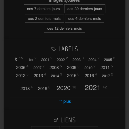
ces 7 derniers jours
ces 30 derniers jours
ces 2 derniers mois
ces 6 derniers mois
ces 12 derniers mois
LABELS
&
15
2
2
2
3
2
2
1er
2001
2002
2003
2004
2005
4
2
5
5
2
5
2006
2008
2009
2011
2007
2010
5
4
3
6
4
2
2012
2013
2015
2016
2014
2017
2021
2020
4
6
18
42
2018
2019
2023
2024
2022
plus
30
32
37
2025
2026
44
27
5
7
A
LIENS
A travers l'hublot
17
3