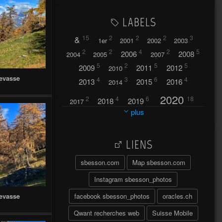
LABELS
&
15
2
2
2
3
1er
2001
2002
2003
2
2
4
2
5
2006
2008
2004
2005
2007
5
2
5
5
2009
2011
2012
2010
revasse
4
3
6
4
2013
2015
2016
2014
2020
2
4
6
18
2018
2019
2017
plus
2021
2022
42
30
LIENS
2023
2024
32
37
sbesson.com
Map sbesson.com
2025
2026
44
27
5
7
A
Instagram sbesson_photos
A travers l'hublot
17
facebook sbesson_photos
oracles.ch
revasse
3
Abländschen
Açores
Qwant recherches web
Suisse Mobile