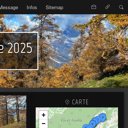
Message
Infos
Sitemap
e 2025
CARTE
+
−