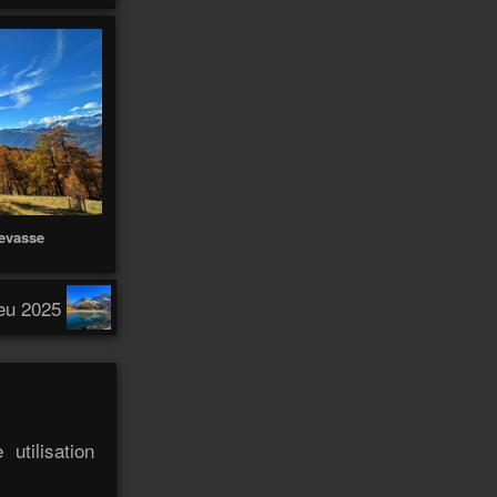
2
2
Anterne
Anti
Antananarivo
Antofagasta
Antonio
Anzeindaz
Anzère
Appenzell
97
Appenzell 2021
147
4
Ardèche
Arbatax
Arboretum
Ardèche 2011
14
revasse
Arenal
Arenas
Arolla
31
5
Äscher
Arequipa
Arica
leu 2025
2
2
5
Atlas
Atacama
Athabasca
Ascona
2
Autour
Audannes
Austvagøya
Autannes
Autour de chez
moi
170
utilisation
Autour de chez-moi
10
3
Avants