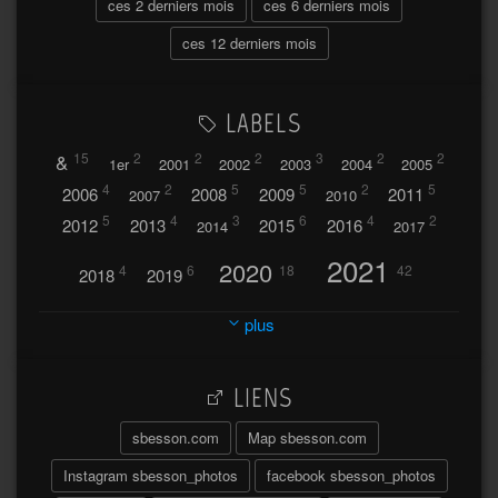
ces 2 derniers mois
ces 6 derniers mois
ces 12 derniers mois
LABELS
&
15
2
2
2
3
2
2
1er
2001
2002
2003
2004
2005
4
2
5
5
2
5
2006
2008
2009
2011
2007
2010
5
4
3
6
4
2
2012
2013
2015
2016
2014
2017
2021
2020
4
6
18
42
2018
2019
2023
2024
2022
plus
30
32
37
2025
2026
44
27
5
7
A
LIENS
A travers l'hublot
17
3
Abländschen
Açores
sbesson.com
Map sbesson.com
Açores 2004
Instagram sbesson_photos
facebook sbesson_photos
64
2
Adelboden