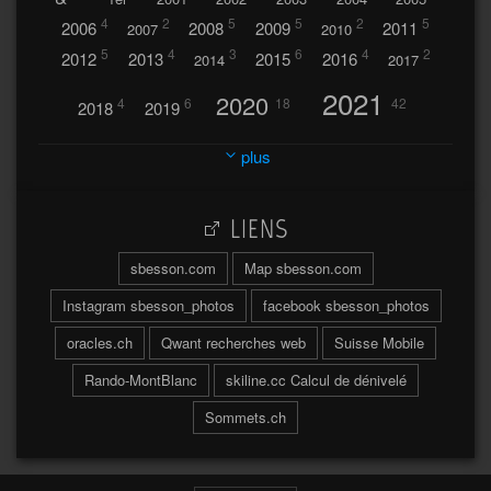
4
2
5
5
2
5
2006
2008
2009
2011
2007
2010
5
4
3
6
4
2
2012
2013
2015
2016
2014
2017
2021
2020
4
6
18
42
2018
2019
2023
2024
2022
plus
30
32
37
2025
2026
44
27
5
7
A
LIENS
A travers l'hublot
17
3
Abländschen
Açores
sbesson.com
Map sbesson.com
Açores 2004
Instagram sbesson_photos
facebook sbesson_photos
64
2
Adelboden
oracles.ch
Qwant recherches web
Suisse Mobile
6
Adonis
Rando-MontBlanc
skiline.cc Calcul de dénivelé
Afrique du Sud 2019
103
Sommets.ch
2
2
Aiguilles
Aiguilles de Baulmes
Agadir
Água