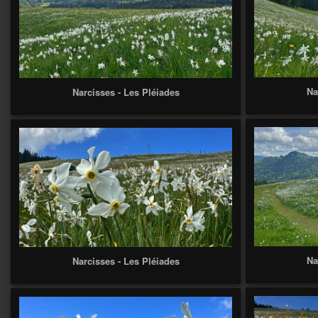
Na
Narcisses - Les Pléiades
Na
Narcisses - Les Pléiades