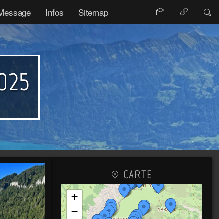
Message
Infos
Sitemap
025
CARTE
+
−