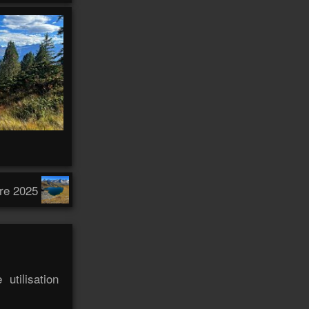
2
2
Anterne
Anti
Antananarivo
Antofagasta
Antonio
Anzeindaz
Anzère
Appenzell
97
Appenzell 2021
147
4
Ardèche
Arbatax
Arboretum
Ardèche 2011
14
Arenal
Arenas
Arolla
31
5
Äscher
Arequipa
Arica
re 2025
2
2
5
Atlas
Atacama
Athabasca
Ascona
2
Autour
Audannes
Austvagøya
Autannes
Autour de chez
moi
utilisation
170
Autour de chez-moi
10
3
Avants