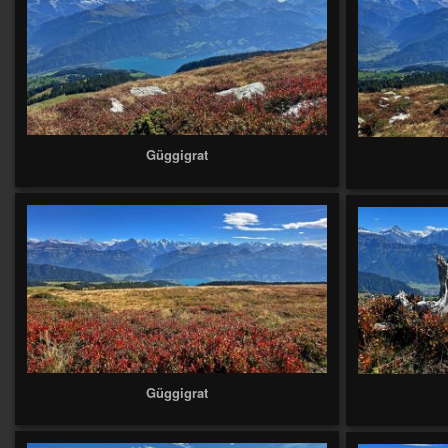
Güggigrat
Güggigrat