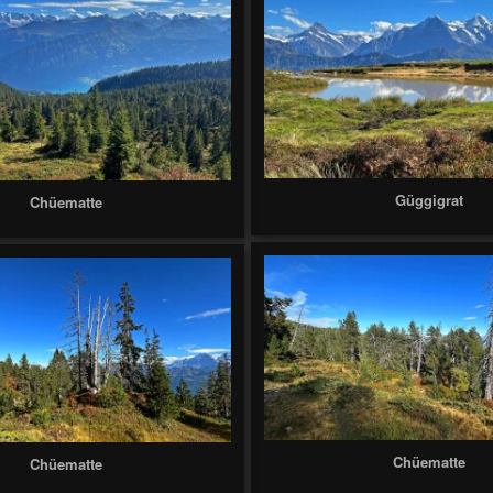
Güggigrat
Chüematte
Chüematte
Chüematte