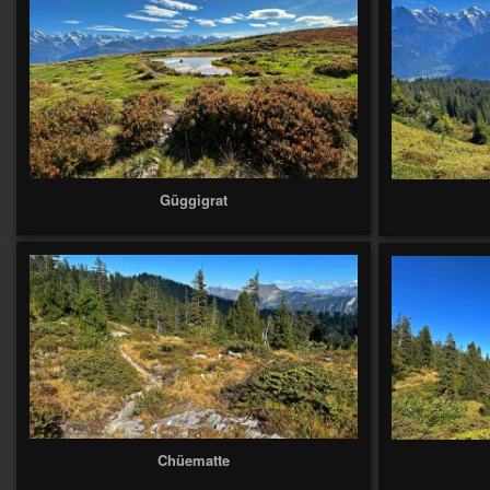
Güggigrat
Chüematte