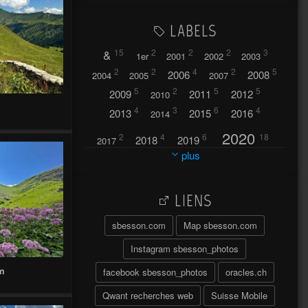
LABELS
&
15
2
2
2
3
1er
2001
2002
2003
2
2
4
2
5
2006
2008
2004
2005
2007
5
2
5
5
2009
2011
2012
2010
4
3
6
4
2013
2015
2016
2014
2020
2
4
6
18
2018
2019
2017
plus
2021
2022
42
30
LIENS
2023
2024
32
37
sbesson.com
Map sbesson.com
2025
2026
44
27
5
7
A
Instagram sbesson_photos
A travers l'hublot
17
m
facebook sbesson_photos
oracles.ch
3
Abländschen
Açores
Qwant recherches web
Suisse Mobile