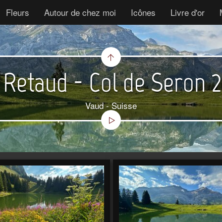
Fleurs
Autour de chez moi
Icônes
Livre d'or
 Retaud - Col de Seron 
Vaud - Suisse