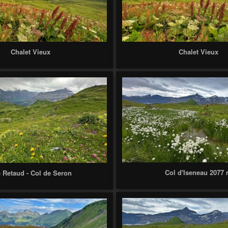
Chalet Vieux
Chalet Vieux
Col d'Iseneau 2077
 Retaud - Col de Seron