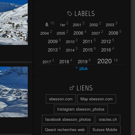
LABELS
&
15
2
2
2
3
1er
2001
2002
2003
2
2
4
2
5
2006
2008
2004
2005
2007
5
2
5
5
2009
2011
2012
2010
4
3
6
4
2013
2015
2016
2014
2020
2
4
6
18
2018
2019
2017
plus
2021
2022
42
30
LIENS
2023
2024
32
37
sbesson.com
Map sbesson.com
2025
2026
44
27
5
7
A
Instagram sbesson_photos
A travers l'hublot
17
facebook sbesson_photos
oracles.ch
3
Abländschen
Açores
Qwant recherches web
Suisse Mobile