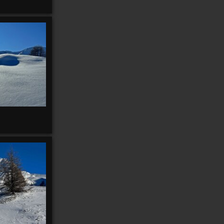
2
2
Anterne
Anti
Antananarivo
Antofagasta
Antonio
Anzeindaz
Anzère
Appenzell
97
Appenzell 2021
147
4
Ardèche
Arbatax
Arboretum
Ardèche 2011
14
Arenal
Arenas
Arolla
31
5
Äscher
Arequipa
Arica
2
2
5
Atlas
Atacama
Athabasca
Ascona
2
Autour
Audannes
Austvagøya
Autannes
Autour de chez
moi
170
Autour de chez-moi
10
3
Avants