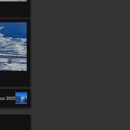
Axalp
19
Awaʻawapuhi
Azul
Bà
Badia
Bahariya
Bahia
balade
1418
Balade 2003
9
Balade 2020
12
Balade 2024
51
Balavaux
2
Banff
8
Bali
Balme
Bandar
Banos
Barme
16
Baquedano
Barlovento
2
bâteau
10
Bauen
15
Barranco
2
uz 2025
Baulmes
Bavon
Bavone
Bay
Belalp
Beatenberg
21
33
Belle
Bellevue
Bellwald
Belvédère
Ben
2
Bernard
Benchijigua
Bérard