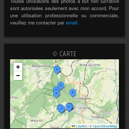
Toutes utilisations des photos à but non lucrative
sont autorisées seulement avec mon accord. Pour
une utilisation professionnelle ou commerciale,
veuillez me contacter par
email
.
CARTE
+
−
Leaflet
|
©
OpenStreetMap