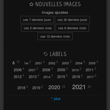
NOUVELLES IMAGES
Images ajoutées
ces 7 derniers jours
ces 30 derniers jours
ces 2 derniers mois
ces 6 derniers mois
ces 12 derniers mois
LABELS
&
15
2
2
2
3
2
2
1er
2001
2002
2003
2004
2005
4
2
5
5
2
5
2006
2008
2009
2011
2007
2010
5
4
3
6
4
2
2012
2013
2015
2016
2014
2017
2021
2020
4
6
18
42
2018
2019
2023
2024
2022
plus
30
32
37