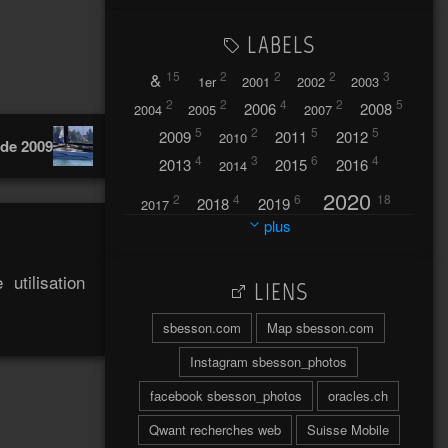
LABELS
&
15
2
2
2
3
1er
2001
2002
2003
2
2
4
2
5
2006
2008
2004
2005
2007
5
2
5
5
2009
2011
2012
2010
ade 2009
4
3
6
4
2013
2015
2016
2014
2020
2
4
6
18
2018
2019
2017
plus
2021
2022
42
30
utilisation
LIENS
2023
2024
32
37
sbesson.com
Map sbesson.com
2025
2026
44
27
5
7
A
Instagram sbesson_photos
A travers l'hublot
17
facebook sbesson_photos
oracles.ch
3
Abländschen
Açores
Qwant recherches web
Suisse Mobile