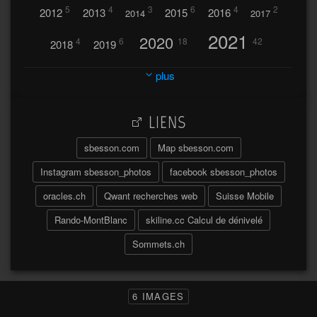
5
4
3
6
4
2
2012
2013
2015
2016
2014
2017
2021
2020
4
6
18
42
2018
2019
2023
2024
2022
plus
30
32
37
2025
2026
44
27
5
7
A
LIENS
A travers l'hublot
17
3
Abländschen
Açores
sbesson.com
Map sbesson.com
Açores 2004
Instagram sbesson_photos
facebook sbesson_photos
64
2
Adelboden
oracles.ch
Qwant recherches web
Suisse Mobile
6
Adonis
Rando-MontBlanc
skiline.cc Calcul de dénivelé
Afrique du Sud 2019
103
Sommets.ch
2
2
Aiguilles
Aiguilles de Baulmes
Agadir
Água
Albrunpass
2
26
Albert
6 IMAGES
Ainokura
Aires
Ait
Al