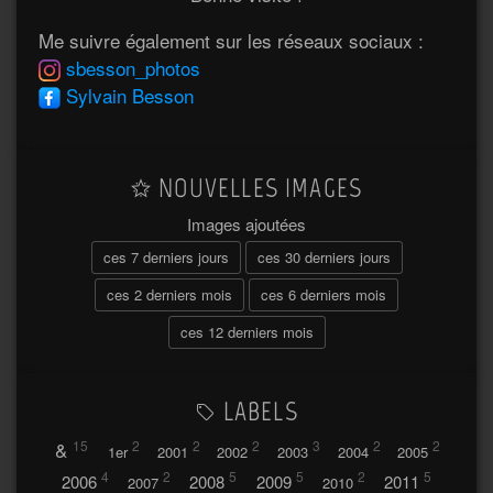
Me suivre également sur les réseaux sociaux :
sbesson_photos
Sylvain Besson
NOUVELLES IMAGES
Images ajoutées
ces 7 derniers jours
ces 30 derniers jours
ces 2 derniers mois
ces 6 derniers mois
ces 12 derniers mois
LABELS
&
15
2
2
2
3
2
2
1er
2001
2002
2003
2004
2005
4
2
5
5
2
5
2006
2008
2009
2011
2007
2010