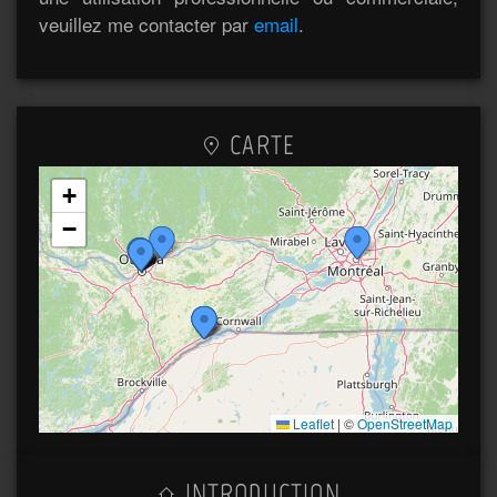
veuillez me contacter par
email
.
CARTE
+
−
Leaflet
|
©
OpenStreetMap
INTRODUCTION