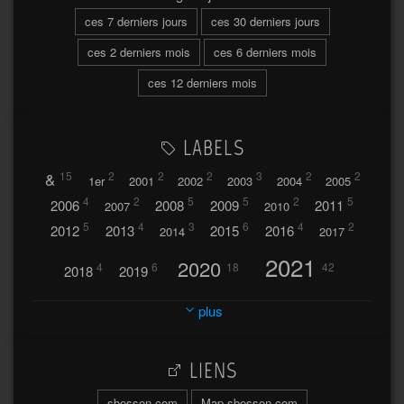
ces 7 derniers jours
ces 30 derniers jours
ces 2 derniers mois
ces 6 derniers mois
ces 12 derniers mois
LABELS
&
15
2
2
2
3
2
2
1er
2001
2002
2003
2004
2005
4
2
5
5
2
5
2006
2008
2009
2011
2007
2010
5
4
3
6
4
2
2012
2013
2015
2016
2014
2017
2021
2020
4
6
18
42
2018
2019
2023
2024
2022
plus
30
32
37
2025
2026
44
27
5
7
A
LIENS
A travers l'hublot
17
3
Abländschen
Açores
sbesson.com
Map sbesson.com