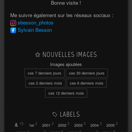
Bonne visite !
Me suivre également sur les réseaux sociaux :
sbesson_photos
Sylvain Besson
NOUVELLES IMAGES
Images ajoutées
ces 7 derniers jours
ces 30 derniers jours
ces 2 derniers mois
ces 6 derniers mois
ces 12 derniers mois
LABELS
&
15
2
2
2
3
2
2
1er
2001
2002
2003
2004
2005
4
2
5
5
2
5