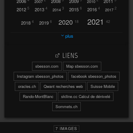
2006
2008
2009
2011
2007
2010
5
4
3
6
4
2
2012
2013
2015
2016
2014
2017
2021
2020
4
6
18
42
2018
2019
2023
2024
2022
plus
30
32
37
2025
2026
44
27
5
7
A
LIENS
A travers l'hublot
17
3
Abländschen
Açores
sbesson.com
Map sbesson.com
Açores 2004
Instagram sbesson_photos
facebook sbesson_photos
64
2
Adelboden
oracles.ch
Qwant recherches web
Suisse Mobile
6
Adonis
Rando-MontBlanc
skiline.cc Calcul de dénivelé
Afrique du Sud 2019
103
Sommets.ch
2
2
Aiguilles
Aiguilles de Baulmes
Agadir
Água
Albrunpass
2
26
Albert
7 IMAGES
Ainokura
Aires
Ait
Al