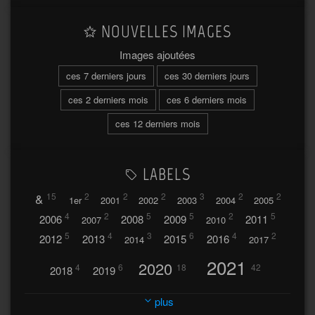
NOUVELLES IMAGES
Images ajoutées
ces 7 derniers jours
ces 30 derniers jours
ces 2 derniers mois
ces 6 derniers mois
ces 12 derniers mois
LABELS
&
15
2
2
2
3
2
2
1er
2001
2002
2003
2004
2005
4
2
5
5
2
5
2006
2008
2009
2011
2007
2010
5
4
3
6
4
2
2012
2013
2015
2016
2014
2017
2021
2020
4
6
18
42
2018
2019
2023
2024
2022
plus
30
32
37