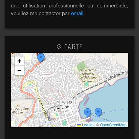
une utilisation professionnelle ou commerciale,
veuillez me contacter par
email
.
CARTE
+
−
Leaflet
|
©
OpenStreetMap