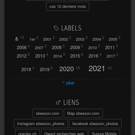
ces 12 derniers mois
LABELS
&
15
2
2
2
3
2
2
1er
2001
2002
2003
2004
2005
4
2
5
5
2
5
2006
2008
2009
2011
2007
2010
5
4
3
6
4
2
2012
2013
2015
2016
2014
2017
2021
2020
4
6
18
42
2018
2019
2023
2024
2022
plus
30
32
37
2025
2026
44
27
5
7
A
LIENS
A travers l'hublot
17
3
Abländschen
Açores
sbesson.com
Map sbesson.com
Açores 2004
Instagram sbesson_photos
facebook sbesson_photos
64
2
Adelboden
oracles.ch
Qwant recherches web
Suisse Mobile