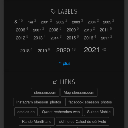
LABELS
&
15
2
2
2
3
2
2
1er
2001
2002
2003
2004
2005
4
2
5
5
2
5
2006
2008
2009
2011
2007
2010
5
4
3
6
4
2
2012
2013
2015
2016
2014
2017
2021
2020
4
6
18
42
2018
2019
2023
2024
2022
plus
30
32
37
2025
2026
44
27
5
7
A
LIENS
A travers l'hublot
17
3
Abländschen
Açores
sbesson.com
Map sbesson.com
Açores 2004
Instagram sbesson_photos
facebook sbesson_photos
64
2
Adelboden
oracles.ch
Qwant recherches web
Suisse Mobile
6
Adonis
Rando-MontBlanc
skiline.cc Calcul de dénivelé