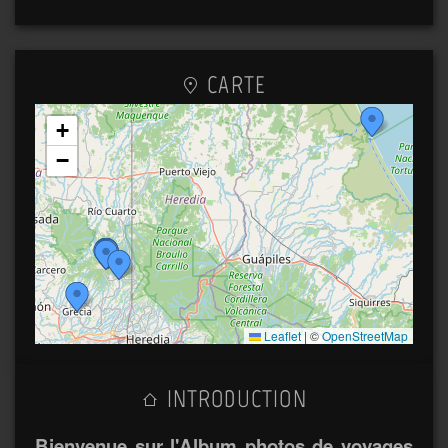
CARTE
+
−
Leaflet
|
©
OpenStreetMap
INTRODUCTION
Bienvenue sur l'Album photos de voyages