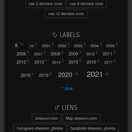
ces 2 derniers mois
ces 6 derniers mois
ces 12 derniers mois
LABELS
&
15
2
2
2
3
2
2
1er
2001
2002
2003
2004
2005
4
2
5
5
2
5
2006
2008
2009
2011
2007
2010
5
4
3
6
4
2
2012
2013
2015
2016
2014
2017
2021
2020
4
6
18
42
2018
2019
2023
2024
2022
plus
30
32
37
2025
2026
44
27
5
7
A
LIENS
A travers l'hublot
17
3
Abländschen
Açores
sbesson.com
Map sbesson.com
Açores 2004
Instagram sbesson_photos
facebook sbesson_photos
64
2