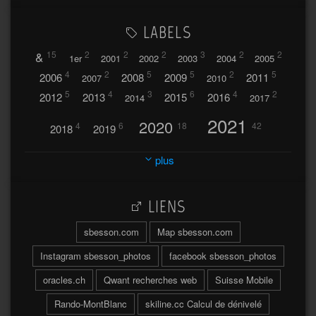
LABELS
&
15
2
2
2
3
2
2
1er
2001
2002
2003
2004
2005
4
2
5
5
2
5
2006
2008
2009
2011
2007
2010
5
4
3
6
4
2
2012
2013
2015
2016
2014
2017
2021
2020
4
6
18
42
2018
2019
2023
2024
2022
plus
30
32
37
2025
2026
44
27
5
7
A
LIENS
A travers l'hublot
17
3
Abländschen
Açores
sbesson.com
Map sbesson.com
Açores 2004
Instagram sbesson_photos
facebook sbesson_photos
64
2
Adelboden
oracles.ch
Qwant recherches web
Suisse Mobile
6
Adonis
Rando-MontBlanc
skiline.cc Calcul de dénivelé