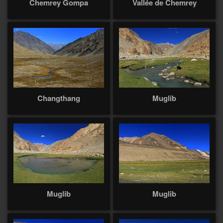
Chemrey Gompa
Vallée de Chemrey
Changthang
Muglib
Muglib
Muglib