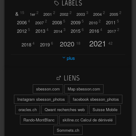
LABELS
&
15
2
2
2
3
2
2
1er
2001
2002
2003
2004
2005
4
2
5
5
2
5
2006
2008
2009
2011
2007
2010
5
4
3
6
4
2
2012
2013
2015
2016
2014
2017
2021
2020
4
6
18
42
2018
2019
2023
2024
2022
plus
30
32
37
2025
2026
44
27
5
7
A
LIENS
A travers l'hublot
17
3
Abländschen
Açores
sbesson.com
Map sbesson.com
Açores 2004
Instagram sbesson_photos
facebook sbesson_photos
64
2
Adelboden
oracles.ch
Qwant recherches web
Suisse Mobile
6
Adonis
Rando-MontBlanc
skiline.cc Calcul de dénivelé
Afrique du Sud 2019
103
Sommets.ch