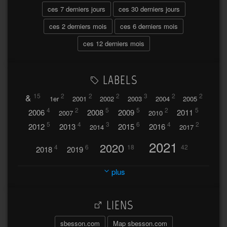
ces 7 derniers jours
ces 30 derniers jours
ces 2 derniers mois
ces 6 derniers mois
ces 12 derniers mois
LABELS
&
15
2
2
2
3
2
2
1er
2001
2002
2003
2004
2005
4
2
5
5
2
5
2006
2008
2009
2011
2007
2010
5
4
3
6
4
2
2012
2013
2015
2016
2014
2017
2021
2020
4
6
18
42
2018
2019
2023
2024
2022
plus
30
32
37
2025
2026
44
27
5
7
A
LIENS
A travers l'hublot
17
3
Abländschen
Açores
sbesson.com
Map sbesson.com