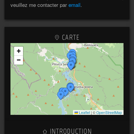
veuillez me contacter par
email
.
CARTE
+
−
Leaflet
|
©
OpenStreetMap
INTRODUCTION