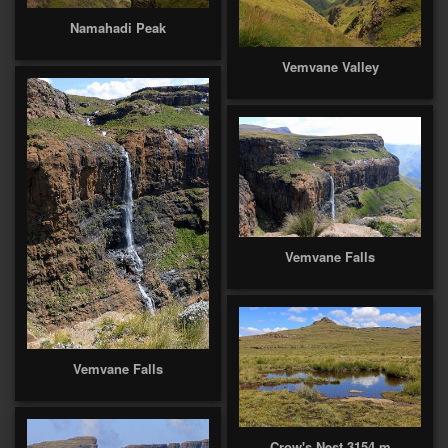
Namahadi Peak
Vemvane Valley
Vemvane Falls
Vemvane Falls
Crow's Nest 3154 m