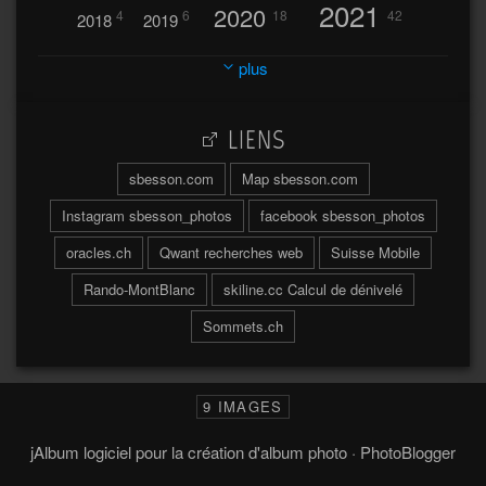
2021
2020
4
6
18
42
2018
2019
2023
2024
2022
plus
30
32
37
2025
2026
44
27
5
7
A
LIENS
A travers l'hublot
17
3
Abländschen
Açores
sbesson.com
Map sbesson.com
Açores 2004
Instagram sbesson_photos
facebook sbesson_photos
64
2
Adelboden
oracles.ch
Qwant recherches web
Suisse Mobile
6
Adonis
Rando-MontBlanc
skiline.cc Calcul de dénivelé
Afrique du Sud 2019
103
Sommets.ch
2
2
Aiguilles
Aiguilles de Baulmes
Agadir
Água
Albrunpass
2
26
Albert
9 IMAGES
Ainokura
Aires
Ait
Al
Aletsch
jAlbum logiciel pour la création d'album photo
·
PhotoBlogger
73
4
Alpes
Alinghi
Allmend