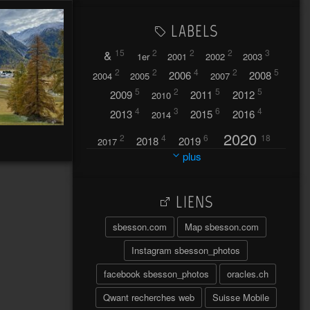
LABELS
&
15
2
2
2
3
1er
2001
2002
2003
2
2
4
2
5
2006
2008
2004
2005
2007
5
2
5
5
2009
2011
2012
2010
4
3
6
4
2013
2015
2016
2014
2020
2
4
6
18
2018
2019
2017
plus
2021
2022
42
30
LIENS
2023
2024
32
37
sbesson.com
Map sbesson.com
2025
2026
44
27
5
7
A
Instagram sbesson_photos
A travers l'hublot
17
facebook sbesson_photos
oracles.ch
3
Abländschen
Açores
Qwant recherches web
Suisse Mobile