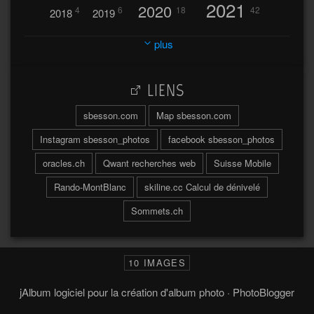
2021
2020
4
6
18
42
2018
2019
2023
2024
2022
plus
30
32
37
2025
2026
44
27
5
7
A
LIENS
A travers l'hublot
17
3
Abländschen
Açores
sbesson.com
Map sbesson.com
Açores 2004
Instagram sbesson_photos
facebook sbesson_photos
64
2
Adelboden
oracles.ch
Qwant recherches web
Suisse Mobile
6
Adonis
Rando-MontBlanc
skiline.cc Calcul de dénivelé
Afrique du Sud 2019
103
Sommets.ch
2
2
Aiguilles
Aiguilles de Baulmes
Agadir
Água
Albrunpass
2
26
Albert
10 IMAGES
Ainokura
Aires
Ait
Al
Aletsch
jAlbum logiciel pour la création d'album photo
·
PhotoBlogger
73
4
Alpes
Alinghi
Allmend