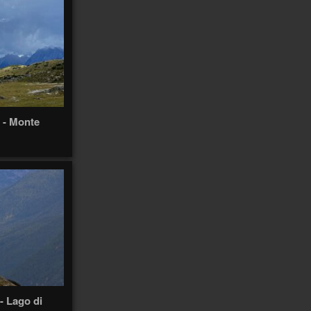
2
2
Anterne
Anti
Antananarivo
Antofagasta
Antonio
Anzeindaz
Anzère
Appenzell
97
Appenzell 2021
147
 - Monte
4
Ardèche
Arbatax
Arboretum
Ardèche 2011
14
Arenal
Arenas
Arolla
31
5
Äscher
Arequipa
Arica
2
2
5
Atlas
Atacama
Athabasca
Ascona
2
Autour
Audannes
Austvagøya
Autannes
Autour de chez
moi
170
- Lago di
Autour de chez-moi
10
3
Avants