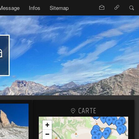
Message
Infos
Sitemap
a
CARTE
+
−