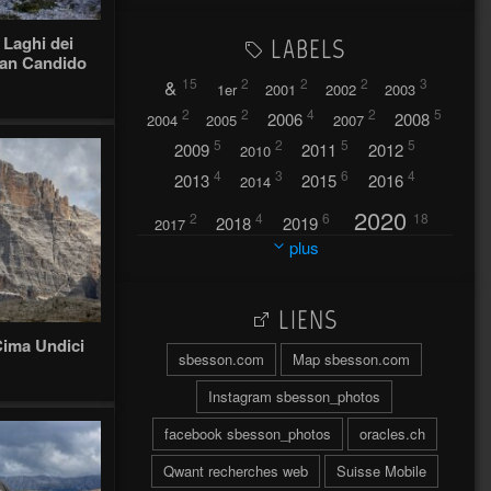
 Laghi dei
LABELS
 San Candido
&
15
2
2
2
3
1er
2001
2002
2003
2
2
4
2
5
2006
2008
2004
2005
2007
5
2
5
5
2009
2011
2012
2010
4
3
6
4
2013
2015
2016
2014
2020
2
4
6
18
2018
2019
2017
plus
2021
2022
42
30
LIENS
2023
2024
32
37
Cima Undici
sbesson.com
Map sbesson.com
2025
2026
44
27
5
7
A
Instagram sbesson_photos
A travers l'hublot
17
facebook sbesson_photos
oracles.ch
3
Abländschen
Açores
Qwant recherches web
Suisse Mobile