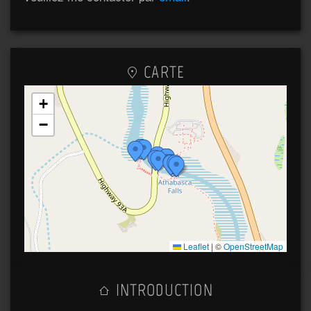
CARTE
+
−
Leaflet
|
©
OpenStreetMap
INTRODUCTION