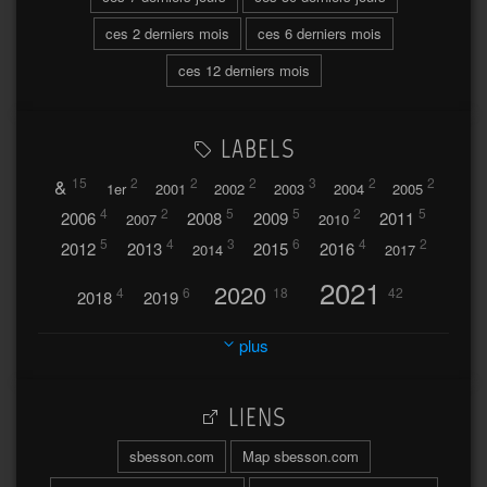
ces 2 derniers mois
ces 6 derniers mois
ces 12 derniers mois
LABELS
&
15
2
2
2
3
2
2
1er
2001
2002
2003
2004
2005
4
2
5
5
2
5
2006
2008
2009
2011
2007
2010
5
4
3
6
4
2
2012
2013
2015
2016
2014
2017
2021
2020
4
6
18
42
2018
2019
2023
2024
2022
plus
30
32
37
2025
2026
44
27
5
7
A
LIENS
A travers l'hublot
17
3
Abländschen
Açores
sbesson.com
Map sbesson.com