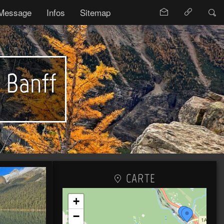
Message
Infos
Sitemap
e Banff
CARTE
+
−