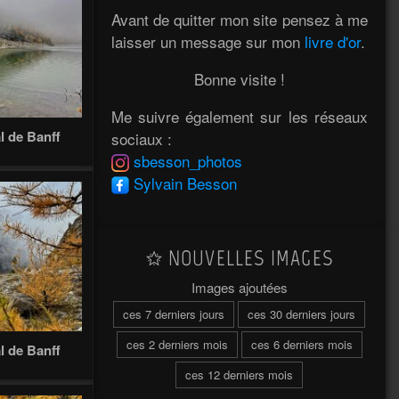
Avant de quitter mon site pensez à me
laisser un message sur mon
livre d'or
.
Bonne visite !
Me suivre également sur les réseaux
l de Banff
sociaux :
sbesson_photos
Sylvain Besson
NOUVELLES IMAGES
Images ajoutées
ces 7 derniers jours
ces 30 derniers jours
ces 2 derniers mois
ces 6 derniers mois
l de Banff
ces 12 derniers mois