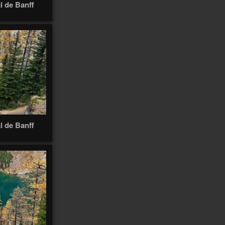
l de Banff
2
2
Anterne
Anti
Antananarivo
Antofagasta
Antonio
Anzeindaz
Anzère
Appenzell
97
Appenzell 2021
147
4
Ardèche
Arbatax
Arboretum
Ardèche 2011
14
Arenal
Arenas
Arolla
l de Banff
31
5
Äscher
Arequipa
Arica
2
2
5
Atlas
Atacama
Athabasca
Ascona
2
Autour
Audannes
Austvagøya
Autannes
Autour de chez
moi
170
Autour de chez-moi
10
3
Avants