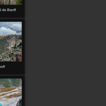
Axalp
19
Awaʻawapuhi
Azul
Bà
l de Banff
Badia
Bahariya
Bahia
balade
1418
Balade 2003
9
Balade 2020
12
Balade 2024
51
Balavaux
2
Banff
8
Bali
Balme
Bandar
Banos
Barme
16
Baquedano
Barlovento
nff
2
bâteau
10
Bauen
15
Barranco
2
Baulmes
Bavon
Bavone
Bay
Belalp
Beatenberg
21
33
Belle
Bellevue
Bellwald
Belvédère
Ben
2
Bernard
Benchijigua
Bérard