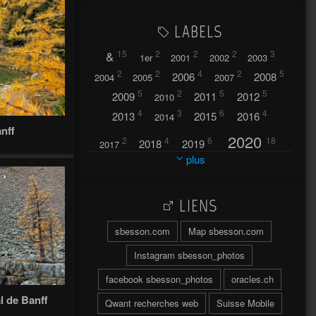
LABELS
&
15
2
2
2
3
1er
2001
2002
2003
2
2
4
2
5
2006
2008
2004
2005
2007
5
2
5
5
2009
2011
2012
2010
4
3
6
4
2013
2015
2016
2014
nff
2020
2
4
6
18
2018
2019
2017
plus
2021
2022
42
30
LIENS
2023
2024
32
37
sbesson.com
Map sbesson.com
2025
2026
44
27
5
7
A
Instagram sbesson_photos
A travers l'hublot
17
facebook sbesson_photos
oracles.ch
3
l de Banff
Abländschen
Açores
Qwant recherches web
Suisse Mobile