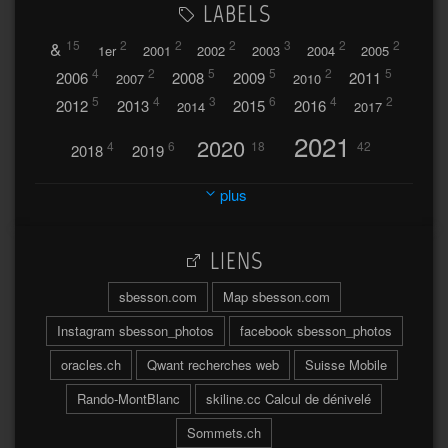
LABELS
&
15
2
2
2
3
2
2
1er
2001
2002
2003
2004
2005
4
2
5
5
2
5
2006
2008
2009
2011
2007
2010
5
4
3
6
4
2
2012
2013
2015
2016
2014
2017
2021
2020
4
6
18
42
2018
2019
2023
2024
2022
plus
30
32
37
2025
2026
44
27
5
7
A
LIENS
A travers l'hublot
17
3
Abländschen
Açores
sbesson.com
Map sbesson.com
Açores 2004
Instagram sbesson_photos
facebook sbesson_photos
64
2
Adelboden
oracles.ch
Qwant recherches web
Suisse Mobile
6
Adonis
Rando-MontBlanc
skiline.cc Calcul de dénivelé
Afrique du Sud 2019
103
Sommets.ch