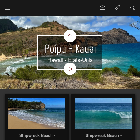
Poipu - Kauai
Hawaii - Etats-Unis
Shipwreck Beach -
Shipwreck Beach -