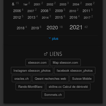
&
15
2
2
2
3
2
2
1er
2001
2002
2003
2004
2005
4
2
5
5
2
5
2006
2008
2009
2011
2007
2010
5
4
3
6
4
2
2012
2013
2015
2016
2014
2017
2021
2020
4
6
18
42
2018
2019
2023
2024
2022
plus
30
32
37
2025
2026
44
27
5
7
A
LIENS
A travers l'hublot
17
3
Abländschen
Açores
sbesson.com
Map sbesson.com
Açores 2004
Instagram sbesson_photos
facebook sbesson_photos
64
2
Adelboden
oracles.ch
Qwant recherches web
Suisse Mobile
6
Adonis
Rando-MontBlanc
skiline.cc Calcul de dénivelé
Afrique du Sud 2019
103
Sommets.ch
2
2
Aiguilles
Aiguilles de Baulmes
Agadir
Água