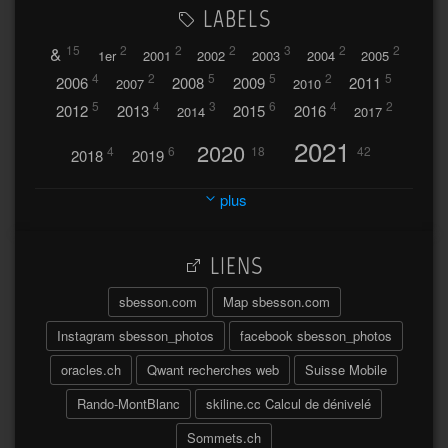
LABELS
&
15
2
2
2
3
2
2
1er
2001
2002
2003
2004
2005
4
2
5
5
2
5
2006
2008
2009
2011
2007
2010
5
4
3
6
4
2
2012
2013
2015
2016
2014
2017
2021
2020
4
6
18
42
2018
2019
2023
2024
2022
plus
30
32
37
2025
2026
44
27
5
7
A
LIENS
A travers l'hublot
17
3
Abländschen
Açores
sbesson.com
Map sbesson.com
Açores 2004
Instagram sbesson_photos
facebook sbesson_photos
64
2
Adelboden
oracles.ch
Qwant recherches web
Suisse Mobile
6
Adonis
Rando-MontBlanc
skiline.cc Calcul de dénivelé
Afrique du Sud 2019
103
Sommets.ch